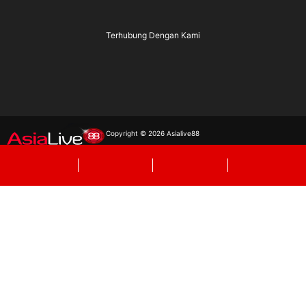
Terhubung Dengan Kami
Copyright © 2026 Asialive88