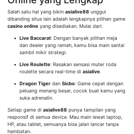
Salah satu hal yang bikin
asialive88
unggul
dibanding situs lain adalah lengkapnya pilihan game
casino online
yang disediakan. Mulai dari:
Live Baccarat
: Dengan banyak pilihan meja
dan dealer yang ramah, kamu bisa main santai
sambil mikir strategi.
Live Roulette
: Rasakan sensasi muter roda
roulette secara real-time di
asialive
.
Dragon Tiger
dan
Sicbo
: Game cepat dengan
peluang menang besar, cocok buat kamu yang
suka adrenalin.
Setiap game di
asialive88
punya tampilan yang
responsif di semua device. Mau main lewat laptop,
HP, atau tablet, semuanya bisa jalan lancar tanpa
hambatan.